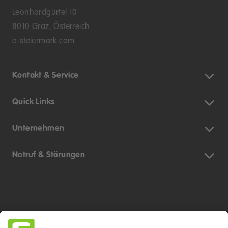
Leonhardgürtel 10
8010 Graz, Österreich
e-steiermark.com
Kontakt & Service
Quick Links
Unternehmen
Notruf & Störungen